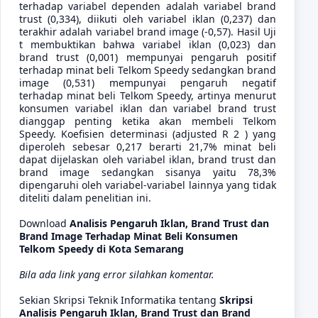
terhadap variabel dependen adalah variabel brand
trust (0,334), diikuti oleh variabel iklan (0,237) dan
terakhir adalah variabel brand image (-0,57). Hasil Uji
t membuktikan bahwa variabel iklan (0,023) dan
brand trust (0,001) mempunyai pengaruh positif
terhadap minat beli Telkom Speedy sedangkan brand
image (0,531) mempunyai pengaruh negatif
terhadap minat beli Telkom Speedy, artinya menurut
konsumen variabel iklan dan variabel brand trust
dianggap penting ketika akan membeli Telkom
Speedy. Koefisien determinasi (adjusted R 2 ) yang
diperoleh sebesar 0,217 berarti 21,7% minat beli
dapat dijelaskan oleh variabel iklan, brand trust dan
brand image sedangkan sisanya yaitu 78,3%
dipengaruhi oleh variabel-variabel lainnya yang tidak
diteliti dalam penelitian ini.
Download
Analisis Pengaruh Iklan, Brand Trust dan
Brand Image Terhadap Minat Beli Konsumen
Telkom Speedy di Kota Semarang
Bila ada link yang error silahkan komentar.
Sekian Skripsi Teknik Informatika tentang
Skripsi
Analisis Pengaruh Iklan, Brand Trust dan Brand