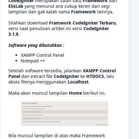
CodeIgniter
merupakan salah satu
Framework
dari
ElisLab
yang menurut ane cukup keren dari segi
tampilan dan gak kalah sama
Framework
lainnya.
Silahkan download
Framwork CodeIgniter Terbaru
,
versi saat penulisan artikel ini versi
CodeIgniter
3.1.8
.
Software yang dibutuhkan :
XAMPP Control Panel
Notepad ++
Setelah software tersedia, jalankan
XAMPP Control
Panel
dan extract file
CodeIgniter
ke
HTDOCS
, lalu
akses filenya menggunakan
Localhost
.
Maka akan muncul tampilan
Home
berikut ini.
Bila muncul tampilan di atas maka Framework