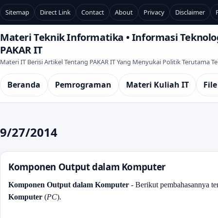
Sitemap
Direct Link
Contact
About
Privacy
Disclaimer
Materi Teknik Informatika • Informasi Teknolog
PAKAR IT
Materi IT Berisi Artikel Tentang PAKAR IT Yang Menyukai Politik Terutama 
Beranda
Pemrograman
Materi Kuliah IT
File
9/27/2014
Komponen Output dalam Komputer
Komponen Output dalam Komputer
-
Berikut pembahasannya t
Komputer
(
PC
).