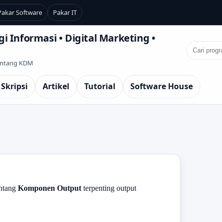
Pakar Software
Pakar IT
i Informasi • Digital Marketing •
Tentang KDM
 Skripsi
Artikel
Tutorial
Software House
entang
Komponen Output
terpenting output