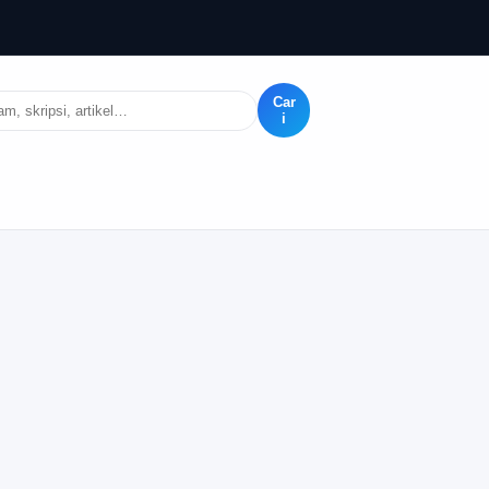
Car
i