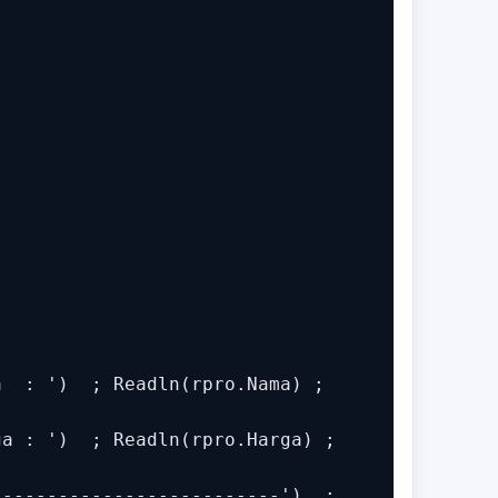
  : ')  ; Readln(rpro.Nama) ;

a : ')  ; Readln(rpro.Harga) ;

-------------------------')  ;
