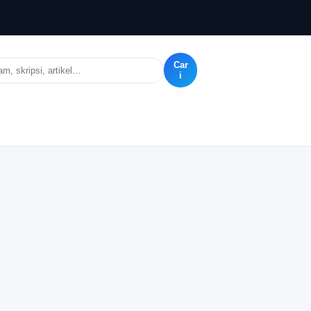
Car
i