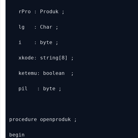
   rPro : Produk ;

   lg   : Char ;

   i    : byte ;

   xkode: string[8] ;

   ketemu: boolean  ;

   pil   : byte ;

procedure openproduk ;

begin
