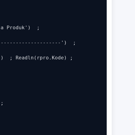
a Produk')  ;

--------------------')  ;

)  ; Readln(rpro.Kode) ;

;
