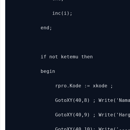
               inc(i);

           end;

           if not ketemu then

           begin

                rpro.Kode := xkode ;

                GotoXY(40,8) ; Write('Nama
                GotoXY(40,9) ; Write('Harg
                GotoXY(40,10); Write('----