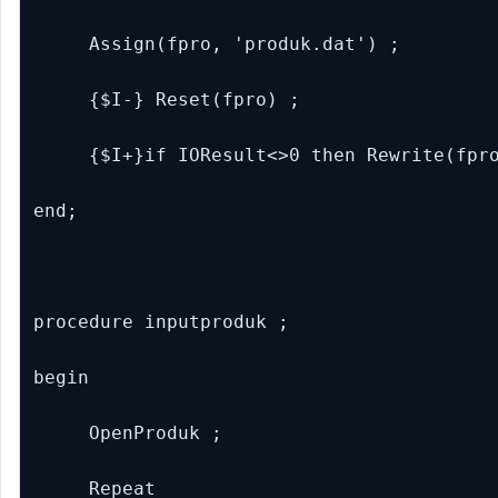
     Assign(fpro, 'produk.dat') ;

     {$I-} Reset(fpro) ;

     {$I+}if IOResult<>0 then Rewrite(fpro
end;

procedure inputproduk ;

begin

     OpenProduk ;

     Repeat
