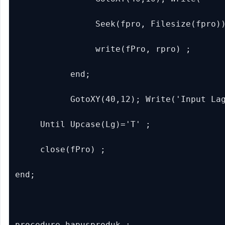
                Seek(fpro, Filesize(fpro))
                write(fPro, rpro) ;

           end;

           GotoXY(40,12); Write('Input Lag
     Until Upcase(Lg)='T' ;

     close(fPro) ;

end;

procedure hapusproduk ;
