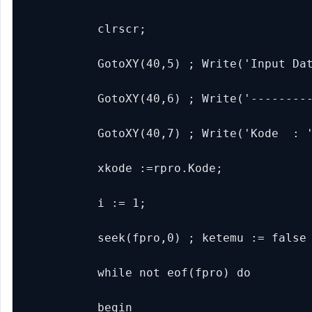
           clrscr;

           GotoXY(40,5) ; Write('Input Dat
           GotoXY(40,6) ; Write('---------
           GotoXY(40,7) ; Write('Kode  : '
           xkode :=rpro.Kode;

           i := 1;

           seek(fpro,0) ; ketemu := false 
           while not eof(fpro) do

           begin
