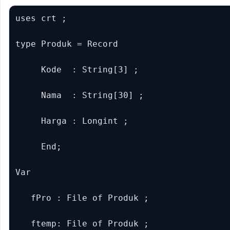
uses crt ;

type Produk = Record

     Kode  : String[3] ;

     Nama  : String[30] ;

     Harga : Longint ;

     End;

Var

   fPro : File of Produk ;

   ftemp: File of Produk ;
