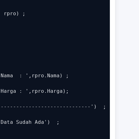
 rpro) ;

Nama  : ',rpro.Nama) ;

Harga : ',rpro.Harga);

-----------------------------')  ;

Data Sudah Ada')  ;
