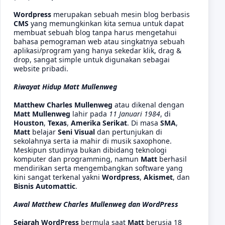
Wordpress
merupakan sebuah mesin blog berbasis
CMS
yang memungkinkan kita semua untuk dapat
membuat sebuah blog tanpa harus mengetahui
bahasa pemograman web atau singkatnya sebuah
aplikasi/program yang hanya sekedar klik, drag &
drop, sangat simple untuk digunakan sebagai
website pribadi.
Riwayat Hidup Matt Mullenweg
Matthew Charles Mullenweg
atau dikenal dengan
Matt Mullenweg
lahir pada
11 Januari 1984
, di
Houston
,
Texas
,
Amerika Serikat
. Di masa
SMA
,
Matt
belajar
Seni Visual
dan pertunjukan di
sekolahnya serta ia mahir di musik saxophone.
Meskipun studinya bukan dibidang teknologi
komputer dan programming, namun
Matt
berhasil
mendirikan serta mengembangkan software yang
kini sangat terkenal yakni
Wordpress
,
Akismet
, dan
Bisnis Automattic
.
Awal Matthew Charles Mullenweg dan WordPress
Sejarah WordPress
bermula saat
Matt
berusia 18