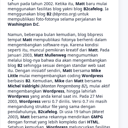
tahun pada tahun 2002. Ketika itu,
Matt
baru mulai
menggunakan fasilitas blog yakni blog
B2cafelog
. Ia
menggunakan blog
B2
(
bbpress.org
) untuk
mempublikasi foto-fotonya selama perjalanan ke
Washington D.C
.
Namun, beberapa bulan kemudian, blog bbpress
tempat
Matt
mempublikasi fotonya berhenti dalam
mengembangkan software-nya. Karena kondisi
seperti itu, muncul pemikiran kreatif dari
Matt
. Pada
Januari 2003,
Matt Mullenweg
mengumumkan
melalui blog-nya bahwa dia akan mengembangkan
blog
B2
sehingga sesuai dengan standar web saat
itu. Dengan inisiatif sendiri,
Matt
bersama
Mike
Little
mulai memgembangkan coding
Wordpress
berbasis
B2
. Kemudian,
Mike
dan
Matt
bersama
Michel Valdrighi
(
Mantan Pengembang B2
), mulai aktif
mengembangkan
Wordpress
, hingga lahirlah
Wordpress
yang anda kenal saat ini. Pada 27 Mei
2003,
Wordpress
versi 0.7 dirilis. Versi 0.7 ini masih
mengandung struktur file yang sama dengan
pendahulunya,
B2cafelog
. Di usia 19 tahun (
Maret
2003
),
Matt
bersama rekannya mendirikan
GMPG
dengan format yang lebih kompleks dari
HTML
.
Setahun kemudian,
Wordpress
meluncurkan fasilitas