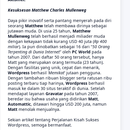
Kesuksesan Matthew Charles Mullenweg
Daya pikir inovatif serta pantang menyerah pada diri
seorang
Matthew
telah membawa dirinya sebagai
jutawan muda. Di usia 25 tahun,
Matthew
Mullenweg
telah berhasil menjadi miliader muda
dengan kekayaan tidak kurang USD 40 juta (
Rp 400
miliar
). Ia pun dinobatkan sebagai 16 dari “
50 Orang
Terpenting di Dunia Internet
” oleh
PC World
pada
tahun 2007. Dari daftar 50 orang tersebut, hanya
Matt yang merupakan orang termuda (23 tahun).
Dengan fasilitas yang unik, cepat dan menarik,
Wordpress
berhasil ‘
Memikat
’ jutaan pengguna.
Dengan tambahan ribuan blogger serta ratusan ribu
posting terbaru tiap harinya,
Wordpress
berhasil
masuk ke dalam 30 situs teraktif di dunia. Setelah
mendapat layanan
Gravatar
pada tahun 2007,
beredar isu bahwa usaha yang didirikan
Matt
,
Automattic
, ditawari hingga USD 200 juta, namun
Matt
menolak menjualnya.
Sekian artikel tentang
Perjalanan Kisah Sukses
Wordpress
, semoga bermanfaat.