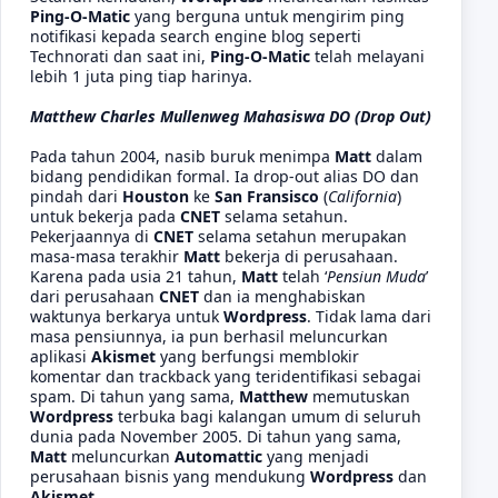
Ping-O-Matic
yang berguna untuk mengirim ping
notifikasi kepada search engine blog seperti
Technorati dan saat ini,
Ping-O-Matic
telah melayani
lebih 1 juta ping tiap harinya.
Matthew Charles Mullenweg Mahasiswa DO (Drop Out)
Pada tahun 2004, nasib buruk menimpa
Matt
dalam
bidang pendidikan formal. Ia drop-out alias DO dan
pindah dari
Houston
ke
San Fransisco
(
California
)
untuk bekerja pada
CNET
selama setahun.
Pekerjaannya di
CNET
selama setahun merupakan
masa-masa terakhir
Matt
bekerja di perusahaan.
Karena pada usia 21 tahun,
Matt
telah ‘
Pensiun Muda
’
dari perusahaan
CNET
dan ia menghabiskan
waktunya berkarya untuk
Wordpress
. Tidak lama dari
masa pensiunnya, ia pun berhasil meluncurkan
aplikasi
Akismet
yang berfungsi memblokir
komentar dan trackback yang teridentifikasi sebagai
spam. Di tahun yang sama,
Matthew
memutuskan
Wordpress
terbuka bagi kalangan umum di seluruh
dunia pada November 2005. Di tahun yang sama,
Matt
meluncurkan
Automattic
yang menjadi
perusahaan bisnis yang mendukung
Wordpress
dan
Akismet
.