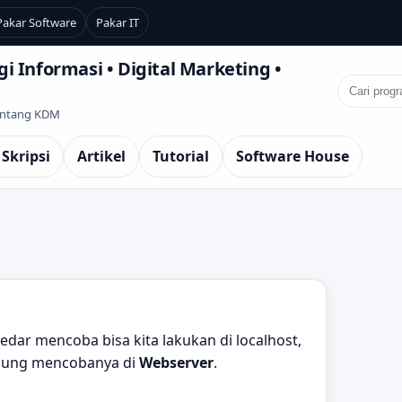
Pakar Software
Pakar IT
i Informasi • Digital Marketing •
Tentang KDM
 Skripsi
Artikel
Tutorial
Software House
dar mencoba bisa kita lakukan di localhost,
ngsung mencobanya di
Webserver
.