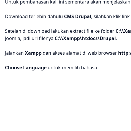
Untuk pembahasan kali ini sementara akan menjelaskan
Download terlebih dahulu
CMS Drupal
, silahkan klik lin
Setelah di download lakukan extract file ke folder
C:\\X
Joomla, jadi url filenya
C:\\Xampp\htdocs\Drupal
.
Jalankan
Xampp
dan akses alamat di web browser
http:
Choose Language
untuk memilih bahasa.