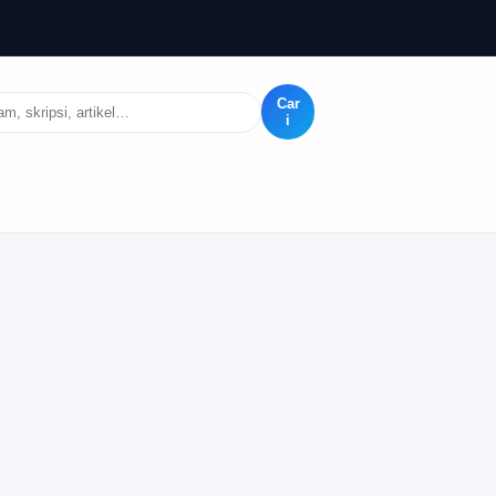
Car
i