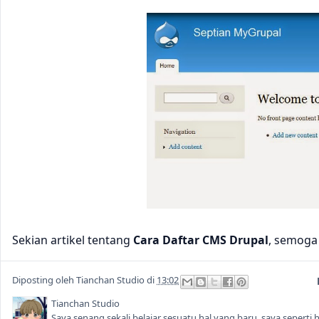
Sekian artikel tentang
Cara Daftar CMS Drupal
, semoga
Diposting oleh
Tianchan Studio
di
13:02
Tianchan Studio
Saya senang sekali belajar sesuatu hal yang baru, saya seper