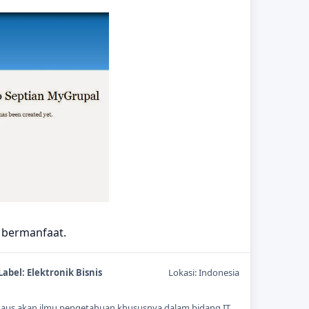
 bermanfaat.
Label:
Elektronik Bisnis
Lokasi:
Indonesia
ti haus akan ilmu pengetahuan khususnya dalam bidang IT