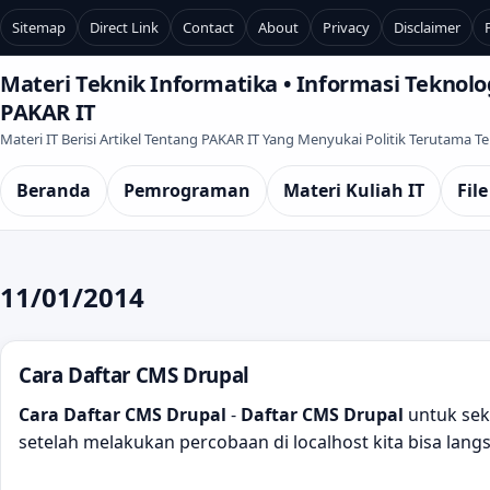
Sitemap
Direct Link
Contact
About
Privacy
Disclaimer
Materi Teknik Informatika • Informasi Teknolog
PAKAR IT
Materi IT Berisi Artikel Tentang PAKAR IT Yang Menyukai Politik Terutama 
Beranda
Pemrograman
Materi Kuliah IT
File
11/01/2014
Cara Daftar CMS Drupal
Cara Daftar CMS Drupal
-
Daftar CMS Drupal
untuk seke
setelah melakukan percobaan di localhost kita bisa la