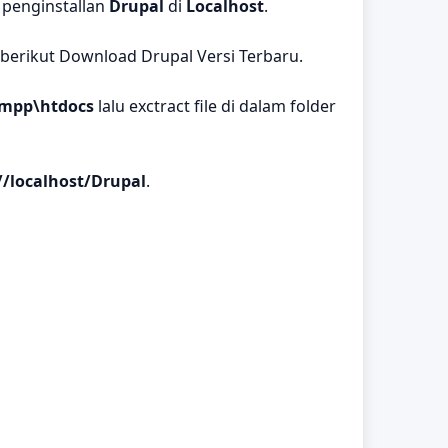
 penginstallan
Drupal
di
Localhost
.
k berikut
Download Drupal Versi Terbaru
.
ampp\htdocs
lalu exctract file di dalam folder
//localhost/Drupal
.