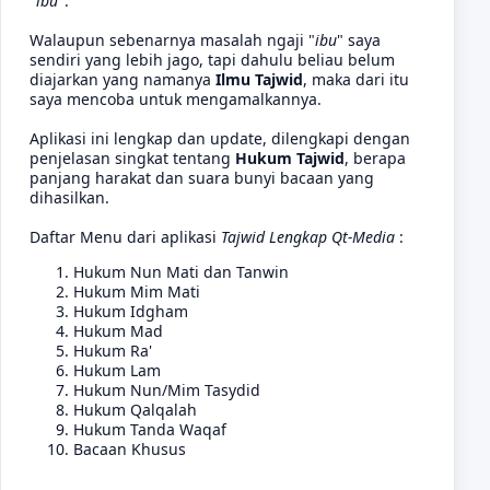
"
ibu
".
Walaupun sebenarnya masalah ngaji "
ibu
" saya
sendiri yang lebih jago, tapi dahulu beliau belum
diajarkan yang namanya
Ilmu Tajwid
, maka dari itu
saya mencoba untuk mengamalkannya.
Aplikasi ini lengkap dan update, dilengkapi dengan
penjelasan singkat tentang
Hukum Tajwid
, berapa
panjang harakat dan suara bunyi bacaan yang
dihasilkan.
Daftar Menu dari aplikasi
Tajwid Lengkap Qt-Media
:
Hukum Nun Mati dan Tanwin
Hukum Mim Mati
Hukum Idgham
Hukum Mad
Hukum Ra'
Hukum Lam
Hukum Nun/Mim Tasydid
Hukum Qalqalah
Hukum Tanda Waqaf
Bacaan Khusus