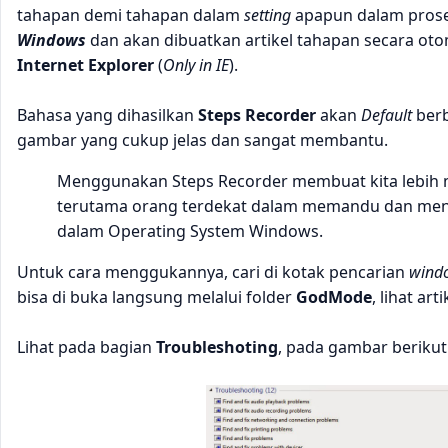
tahapan demi tahapan dalam
setting
apapun dalam prose
Windows
dan akan dibuatkan artikel tahapan secara oto
Internet Explorer
(
Only in IE
).
Bahasa yang dihasilkan
Steps Recorder
akan
Default
berb
gambar yang cukup jelas dan sangat membantu.
Menggunakan Steps Recorder membuat kita lebi
terutama orang terdekat dalam memandu dan men
dalam Operating System Windows.
Untuk cara menggukannya, cari di kotak pencarian
wind
bisa di buka langsung melalui folder
GodMode
, lihat art
Lihat pada bagian
Troubleshoting
, pada gambar berikut i