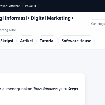
Pakar Software
Pakar IT
i Informasi • Digital Marketing •
Tentang KDM
 Skripsi
Artikel
Tutorial
Software House
orial menggunakan
Tools Windows
yaitu
Steps