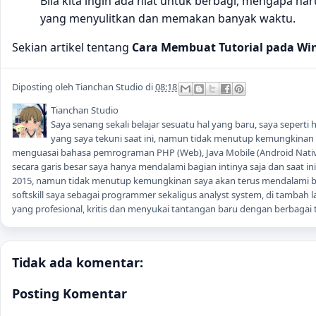
Bila kita ingin ada niat untuk berbagi, mengapa ha
yang menyulitkan dan memakan banyak waktu.
Sekian artikel tentang
Cara Membuat Tutorial pada W
Diposting oleh
Tianchan Studio
di
08:18
Tianchan Studio
Saya senang sekali belajar sesuatu hal yang baru, saya seper
yang saya tekuni saat ini, namun tidak menutup kemungkinan sa
menguasai bahasa pemrograman PHP (Web), Java Mobile (Android Native
secara garis besar saya hanya mendalami bagian intinya saja dan saat i
2015, namun tidak menutup kemungkinan saya akan terus mendalami
softskill saya sebagai programmer sekaligus analyst system, di tambah la
yang profesional, kritis dan menyukai tantangan baru dengan berbagai t
Tidak ada komentar:
Posting Komentar