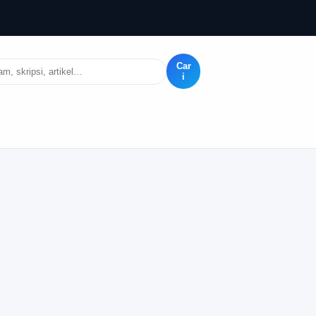
Car
i