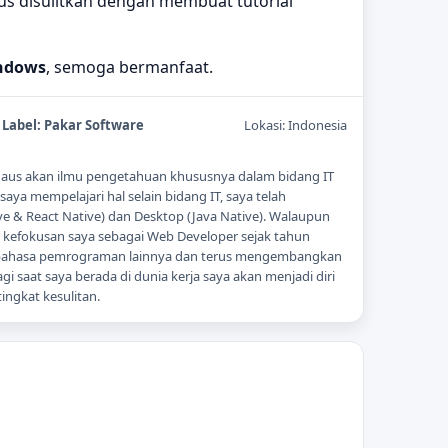
rus disulitkan dengan membuat tutorial
indows
, semoga bermanfaat.
Label:
Pakar Software
Lokasi:
Indonesia
ti haus akan ilmu pengetahuan khususnya dalam bidang IT
ya mempelajari hal selain bidang IT, saya telah
 & React Native) dan Desktop (Java Native). Walaupun
ni kefokusan saya sebagai Web Developer sejak tahun
 bahasa pemrograman lainnya dan terus mengembangkan
gi saat saya berada di dunia kerja saya akan menjadi diri
ingkat kesulitan.