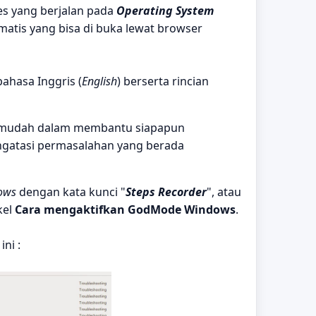
s yang berjalan pada
Operating System
matis yang bisa di buka lewat browser
ahasa Inggris (
English
) berserta rincian
h mudah dalam membantu siapapun
gatasi permasalahan yang berada
ows
dengan kata kunci "
Steps Recorder
", atau
ikel
Cara mengaktifkan GodMode Windows
.
ni :