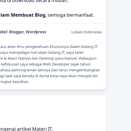
isa di download secara mudah.
dalam Membuat Blog
, semoga bermanfaat.
abel:
Blogger
,
Wordpress
Lokasi:
Indonesia
ti haus akan ilmu pengetahuan khususnya dalam bidang IT
ya mempelajari hal selain bidang IT, saya telah
 & React Native) dan Desktop (Java Native). Walaupun
ni kefokusan saya sebagai Web Developer sejak tahun
 bahasa pemrograman lainnya dan terus mengembangkan
gi saat saya berada di dunia kerja saya akan menjadi diri
ingkat kesulitan.
genai artikel Materi IT.