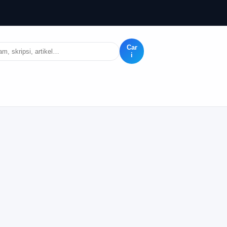
Car
i