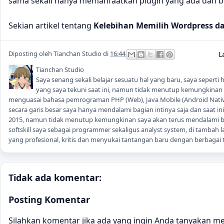
sama sekali hanya memanfaatkan plugin yang ada dan b
Sekian artikel tentang
Kelebihan Memilih Wordpress 
Diposting oleh
Tianchan Studio
di
16:44
L
Tianchan Studio
Saya senang sekali belajar sesuatu hal yang baru, saya seper
yang saya tekuni saat ini, namun tidak menutup kemungkinan sa
menguasai bahasa pemrograman PHP (Web), Java Mobile (Android Native
secara garis besar saya hanya mendalami bagian intinya saja dan saat i
2015, namun tidak menutup kemungkinan saya akan terus mendalami
softskill saya sebagai programmer sekaligus analyst system, di tambah la
yang profesional, kritis dan menyukai tantangan baru dengan berbagai t
Tidak ada komentar:
Posting Komentar
Silahkan komentar jika ada yang ingin Anda tanyakan men